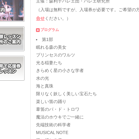
主催：森利子バレエ団・バレエ研究所
（入場は無料ですが、入場券が必要です。ご希望の
合せ
ください。）
プログラム
第1部
眠れる森の美女
プリンセスのワルツ
光る稲妻たち
きらめく星の小さな学者
水の光
海と真珠
限りなく妖しく美しい宝石たち
楽しい笛の踊り
葦笛のパ・ド・トロワ
魔法のホウキでご一緒に
先端技術の科学者
MUSICAL NOTE