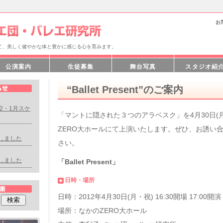
お
て、美しく健やかな体と豊かに感じる心を育みます。
公演案内
生徒募集
舞台写真
スタジオ紹
“Ballet Present”のご案内
2・1月スケ
「マントに隠された３つのアラベスク」を4月30日(
ZERO大ホールにて上演いたします。ぜひ、お誘い
開催しました
さい。
開催しました
「Ballet Present」
日時・場所
日時：2012年4月30日(月・祝) 16:30開場 17:00開演
場所：なかのZERO大ホール