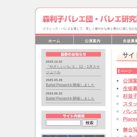
クラシック・バレエを通して、美しく健やかな体と豊かに感じる心
ホーム
公演案内
生徒募
サイ
2025.12.02
「やさしいバレエ」12・1月スケ
ページ
ジュール
公演
2025.05.28
Ballet Presentを開催しました
生徒
2024.06.25
杉並
Ballet Presentを開催しました
スタ
バレ
Plac
舞台