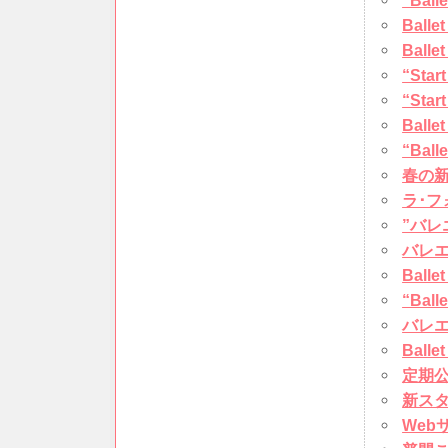
“Bal
Ballet
Ball
“Sta
“Star
Ball
“Bal
春の
ラ･フ
”バレ
バレ
Ball
“Bal
バレ
Ball
定期公演
新スタ
Web