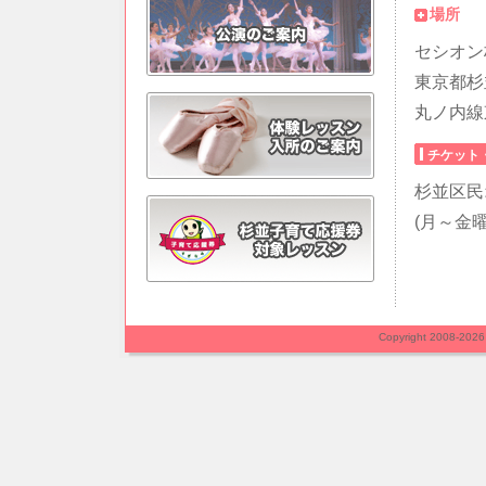
場所
セシオン
東京都杉並
丸ノ内線
チケット
杉並区民オ
(月～金曜、
Copyright 2008-202