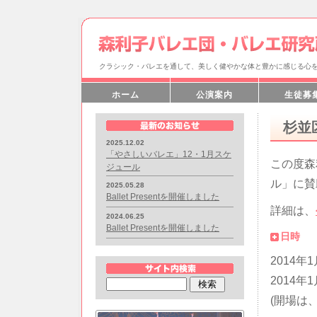
クラシック・バレエを通して、美しく健やかな体と豊かに感じる心
ホーム
公演案内
生徒募
杉並
2025.12.02
「やさしいバレエ」12・1月スケ
この度森
ジュール
ル」に賛
2025.05.28
Ballet Presentを開催しました
詳細は、
2024.06.25
Ballet Presentを開催しました
日時
2014年1
2014年1
(開場は